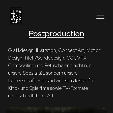
Postproduction
Corporate
Postproduction
Grafikdesign, Illustration, Concept Art, Motion 
Design, Titel-/Sendedesign, CGI, VFX, 
Production / Services
Compositing und Retusche sind nicht nur 
About
unsere Spezialität, sondern unsere 
Leidenschaft. Hier sind wir Dienstleister für 
DEU
ENG
Suche
Kino- und Spielfilme sowie TV-Formate 
unterschiedlichster Art. 