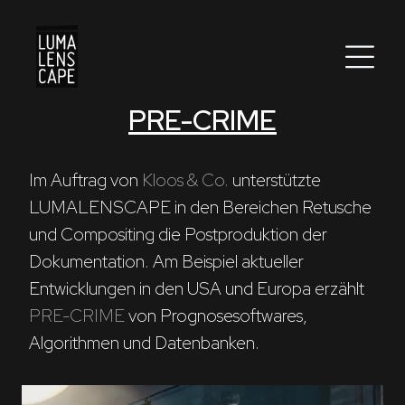
PRE-CRIME
Corporate
Postproduction
Im Auftrag von 
Kloos & Co.
 unterstützte 
LUMALENSCAPE in den Bereichen Retusche 
Production / Services
und Compositing die Postproduktion der 
About
Dokumentation. Am Beispiel aktueller 
Entwicklungen in den USA und Europa erzählt 
DEU
ENG
Suche
PRE-CRIME
 von Prognosesoftwares, 
Algorithmen und Datenbanken.