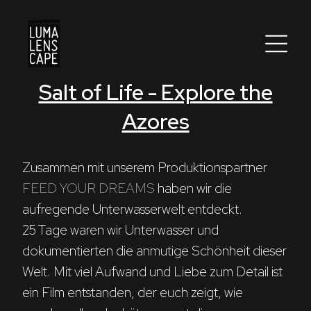
Salt of Life - Explore the
Corporate
Azores
Postproduction
Production / Services
Zusammen mit unserem Produktionspartner
FEED YOUR DREAMS 
haben wir die 
About
aufregende Unterwasserwelt entdeckt.

25 Tage waren wir Unterwasser und 
DEU
ENG
Suche
dokumentierten die anmutige Schönheit dieser 
Welt. Mit viel Aufwand und Liebe zum Detail ist 
ein Film entstanden, der euch zeigt, wie 