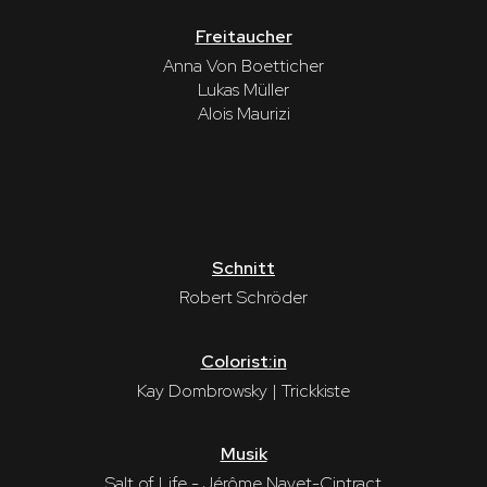
Freitaucher
Anna Von Boetticher
Lukas Müller
Alois Maurizi
Schnitt
Robert Schröder
Colorist:in
Kay Dombrowsky | Trickkiste
Musik
Salt of Life - Jérôme Navet-Cintract