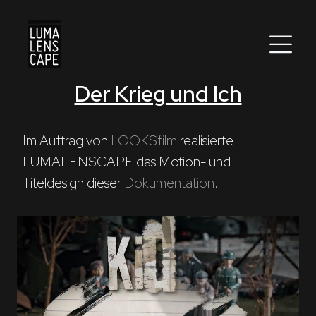
Der Krieg und Ich
Corporate
Postproduction
Im Auftrag von 
LOOKSfilm
 realisierte 
LUMALENSCAPE das Motion- und 
Production / Services
Titeldesign dieser 
Dokumentation
.
About
DEU
ENG
Suche