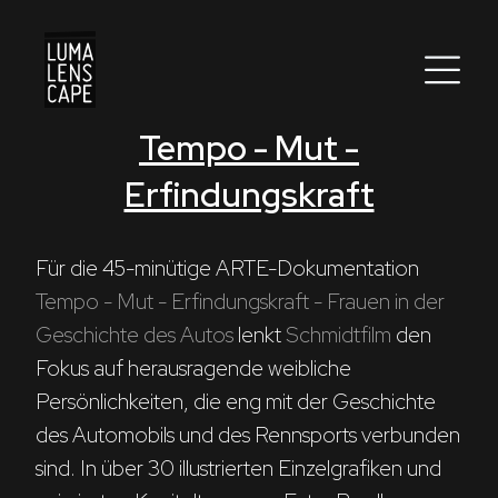
Tempo - Mut -
Corporate
Erfindungskraft
Postproduction
Production / Services
Für die 45-minütige ARTE-Dokumentation 
Tempo - Mut - Erfindungskraft - Frauen in der 
About
Geschichte des Autos
 lenkt 
Schmidtfilm
 den 
Fokus auf herausragende weibliche 
DEU
ENG
Suche
Persönlichkeiten, die eng mit der Geschichte 
des Automobils und des Rennsports verbunden 
sind. In über 30 illustrierten Einzelgrafiken und 