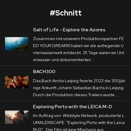
#
Schnitt
Salt of Life - Explore the Azores
ACTech
Zusammen mit unserem Produktionspartner FE
Corporate
ED YOUR DREAMS haben wir die aufregende U
nterwasserwelt entdeckt. 25 Tage waren wir Unt
Postproduction
Die 
ACTech GmbH
 ist Weltmarktführer im 
erwasser und dokumentierten …
Rapid Prototyping. Die verschiedenen 
Production / Services
BACH300
Produktionsverfahren stehen im Zentrum der 
Das Bach Archiv Leipzig feierte 2023 die 300jäh
About
Filmproduktionen, die LUMALENSCAPE im 
rige Ankunft Johann Sebastian Bachs in Leipzig.
Auftrag von 
Haus E
 umgesetzt hat. Darüber 
Durch die Produktion dieses Trailers wurde …
DEU
ENG
Suche
hinaus galt es, in Azubi-Teasern die 
Exploring Porto with the LEICA M-D
unterschiedlichen Ausbildungsberufe markant 
Im Auftrag von Wildstyle Network produzierte L
zu präsentieren.
UMALENSCAPE "Exploring Porto with the Leica
M-D" . Der Film ist eine Mischung aus …