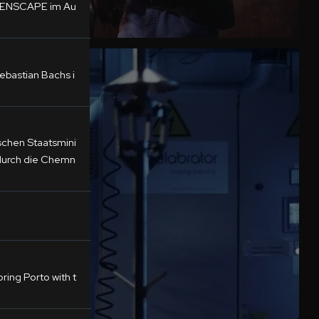
ALENSCAPE im Au
ebastian Bachs i
schen Staatsmini
 durch die Chemn
ing Porto with t