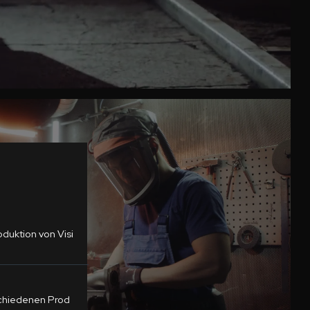
oduktion
von Visi
schiedenen
Prod