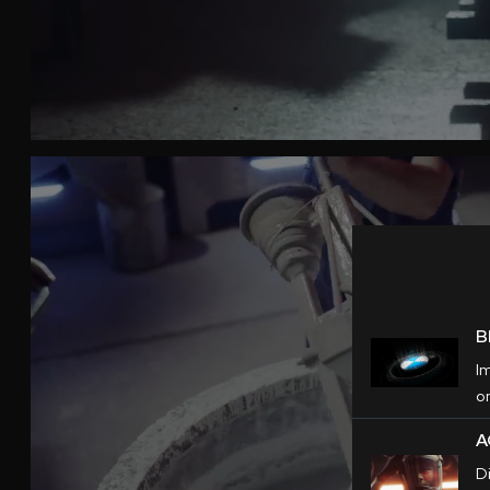
B
I
o
A
D