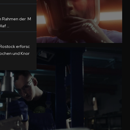
im Rahmen der M
laf …
 Rostock erforsc
Knochen und Knor