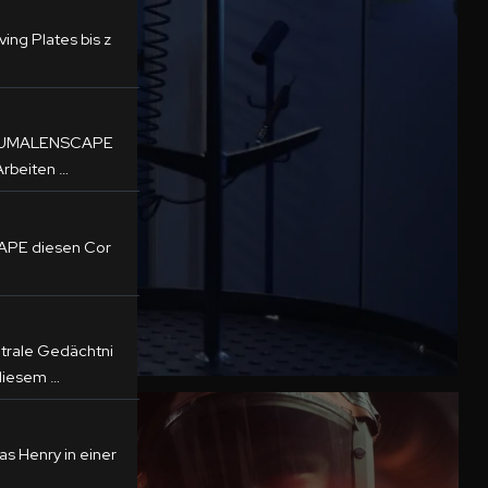
ing Plates bis z
te LUMALENSCAPE
Arbeiten …
CAPE diesen Cor
ntrale Gedächtni
 diesem …
as Henry in einer