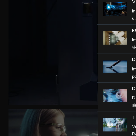
V
In
u
E
I
v
D
I
p
D
D
s
T
V
R