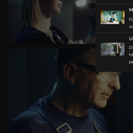
M
F
i
U
D
h
p