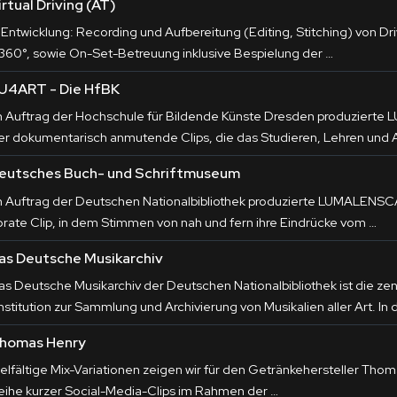
irtual Driving (AT)
 Entwicklung: Recording und Aufbereitung (Editing, Stitching) von Driv
 360°, sowie On-Set-Betreuung inklusive Bespielung der …
U4ART - Die HfBK
m Auftrag der Hochschule für Bildende Künste Dresden produzier
ier dokumentarisch anmutende Clips, die das Studieren, Lehren und 
eutsches Buch- und Schriftmuseum
m Auftrag der Deutschen Nationalbibliothek produzierte LUMALENS
orate Clip, in dem Stimmen von nah und fern ihre Eindrücke vom …
as Deutsche Musikarchiv
as Deutsche Musikarchiv der Deutschen Nationalbibliothek ist die ze
institution zur Sammlung und Archivierung von Musikalien aller Art. In
homas Henry
ielfältige Mix-Variationen zeigen wir für den Getränkehersteller Thom
eihe kurzer Social-Media-Clips im Rahmen der …