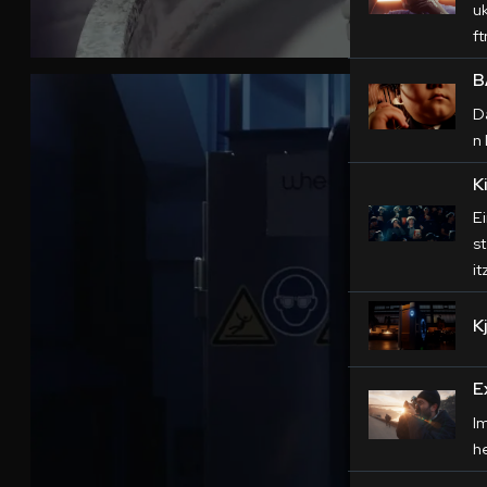
u
ft
B
D
n
K
E
s
i
K
E
I
h