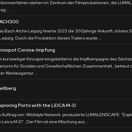
ktion
sverfahren stehen im Zentrum der Filmproduktionen, die LUM
rag …
ACH300
as Bach Archiv Leipzig feierte 2023 die 300jährige Ankunft Johann S
 Leipzig. Durch die
Produktion
dieses Trailers wurde …
inospot Corona-Impfung
in kurzweiliger Kinospot eingebettet in die Impfkampagne des Sächsi
teriums für Soziales und Gesellschaftlichen Zusammenhalt , betreut
tzer Werbeagentur …
jellberg
xploring Porto with the LEICA M-D
m Auftrag von Wildstyle Network produzierte LUMALENSCAPE "Explor
e Leica M-D" . Der Film ist eine Mischung aus …