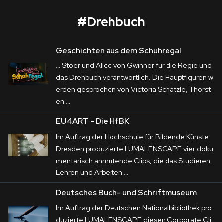
#
Drehbuch
Geschichten aus dem Schuhregal
ACTech
… Stoer und Alice von Gwinner für die Regie und
Corporate
das
Drehbuch
verantwortlich. Die Hauptfiguren w
erden gesprochen von Victoria Schätzle, Thorst
Postproduction
Die 
ACTech GmbH
 ist Weltmarktführer im 
en …
Rapid Prototyping. Die verschiedenen 
Production / Services
EU4ART - Die HfBK
Produktionsverfahren stehen im Zentrum der 
Im Auftrag der Hochschule für Bildende Künste
About
Filmproduktionen, die LUMALENSCAPE im 
Dresden produzierte LUMALENSCAPE vier doku
Auftrag von 
Haus E
 umgesetzt hat. Darüber 
mentarisch anmutende Clips, die das Studieren,
DEU
ENG
Suche
hinaus galt es, in Azubi-Teasern die 
Lehren und Arbeiten …
unterschiedlichen Ausbildungsberufe markant 
Deutsches Buch- und Schriftmuseum
zu präsentieren.
Im Auftrag der Deutschen Nationalbibliothek pro
duzierte LUMALENSCAPE diesen Corporate Cli