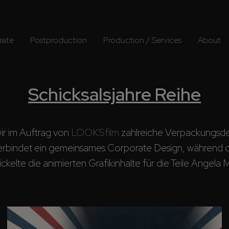
rate
Postproduction
Production / Services
About
Schicksalsjahre Reihe
ir im Auftrag von 
LOOKSfilm
 zahlreiche Verpackungsdes
rbindet ein gemeinsames Corporate Design, während die v
te die animierten Grafikinhalte für die Teile Angela M