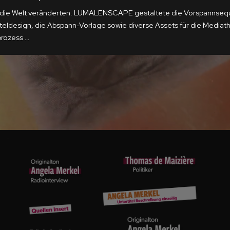
 die Welt veränderten. LUMALENSCAPE gestaltete die Vorspannsequ
iteldesign, die
Abspann
-Vorlage sowie diverse Assets für die Mediath
prozess …