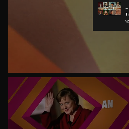
…
T
v