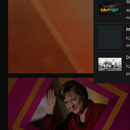
G
W
n
M
F
o
D
F
p