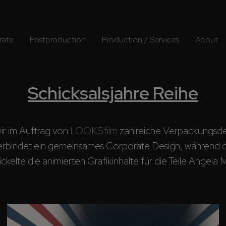
rate
Postproduction
Production / Services
About
Schicksalsjahre Reihe
ir im Auftrag von 
LOOKSfilm
 zahlreiche Verpackungsdes
rbindet ein gemeinsames Corporate Design, während die v
te die animierten Grafikinhalte für die Teile Angela M