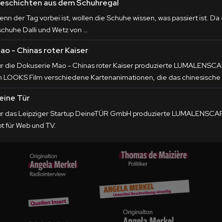
eschichten aus dem Schuhregal
enn der Tag vorbei ist, wollen die Schuhe wissen, was passiert ist. Da
schuhe Dalli und Wetz von …
ao - Chinas roter Kaiser
ür die Dokuserie Mao - Chinas roter Kaiser produzierte LUMALENSCA
n LOOKS Film verschiedene Kartenanimationen, die das chinesische
eine Tür
ür das Leipziger Startup DeineTÜR GmbH produzierte LUMALENSCA
ot für Web und TV.