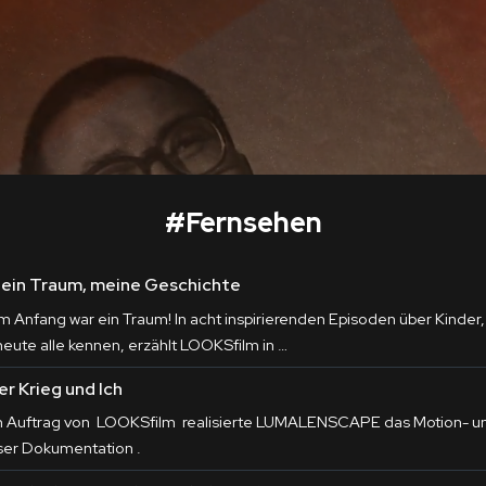
#
Fernsehen
ein Traum, meine Geschichte
m Anfang war ein Traum! In acht inspirierenden Episoden über Kinder
 heute alle kennen, erzählt LOOKSfilm in …
er Krieg und Ich
m Auftrag von LOOKSfilm realisierte LUMALENSCAPE das Motion- und
ser Dokumentation .