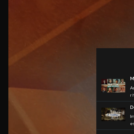
M
A
r
D
I
e