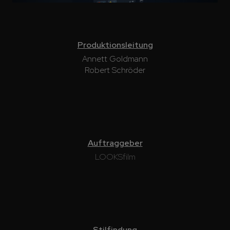
Am Anfang war ein Traum! In acht inspirierenden
Episoden über Kinder, deren Namen wir heute all
e kennen, erzählt LOOKSfilm in …
Produktionsleitung
Annett Goldmann
Der Krieg und Ich
Robert Schröder
Im Auftrag von LOOKSfilm realisierte LUMALEN
SCAPE das
Motion
- und Titeldesign dieser Dok
umentation .
Auftraggeber
LOOKSfilm
Stilfindung