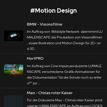
#
Motion Design
BMW - Visionsfilme
Mao - Chinas roter Kaiser
Im Auftrag von Wildstyle Network übernimmt LU
Corporate
MALENSCAPE die Produktion von Visionsfilmen
, sowie Illustration und
Motion
Design
für 2D- un
Postproduction
d 3D …
Für die Dokuserie 
Mao - Chinas roter Kaiser
Production / Services
HortPRO
produzierte LUMALENSCAPE im Auftrag von 
Im Auftrag von Cine Impuls produzierte LUMALE
About
LOOKS Film
 verschiedene Kartenanimationen, 
NSCAPE verschiedene Grafik-Animationen für
die das chinesische Territorialgebiet jeweils 
die Dokumentation "Ist die Schule noch zu rette
DEU
ENG
Suche
historisch verorten. Der Dreiteiler ist eine 
n?" zur …
Produktion für die ARTE Mediathek.
Mao - Chinas roter Kaiser
Für die Dokuserie Mao - Chinas roter Kaiser prod
uzierte LUMALENSCAPE im Auftrag von LOOKS