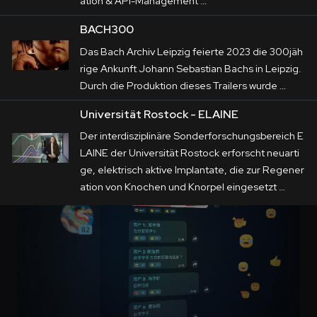
ation & API-Management …
BACH300
Das Bach Archiv Leipzig feierte 2023 die 300jäh
rige Ankunft Johann Sebastian Bachs in Leipzig.
Durch die Produktion dieses Trailers wurde …
Universität Rostock - ELAINE
Der interdisziplinäre Sonderforschungsbereich E
LAINE der Universität Rostock erforscht neuarti
ge, elektrisch aktive Implantate, die zur Regener
ation von Knochen und Knorpel eingesetzt …
ACTech
Die ACTech GmbH ist Weltmarktführer im Rapid
Prototyping. Die verschiedenen Produktionsverf
ahren stehen im Zentrum der Filmproduktionen,
die LUMALENSCAPE im Auftrag …
Mein Traum, meine Geschichte