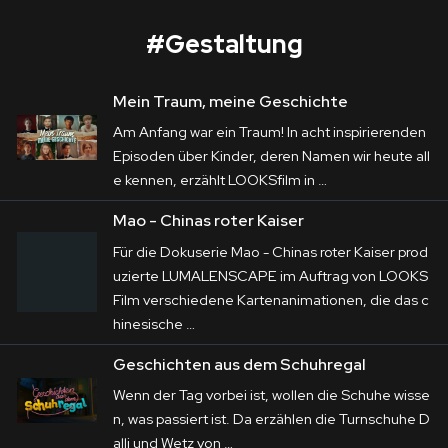
#
Gestaltung
Mein Traum, meine Geschichte
Mao - Chinas roter Kaiser
Am Anfang war ein Traum! In acht inspirierenden
Corporate
Episoden über Kinder, deren Namen wir heute all
e kennen, erzählt LOOKSfilm in …
Postproduction
Mao - Chinas roter Kaiser
Für die Dokuserie 
Mao - Chinas roter Kaiser
Production / Services
Für die Dokuserie Mao - Chinas roter Kaiser prod
produzierte LUMALENSCAPE im Auftrag von 
uzierte LUMALENSCAPE im Auftrag von LOOKS
About
LOOKS Film
 verschiedene Kartenanimationen, 
Film verschiedene Kartenanimationen, die das c
die das chinesische Territorialgebiet jeweils 
hinesische …
DEU
ENG
Suche
historisch verorten. Der Dreiteiler ist eine 
Geschichten aus dem Schuhregal
Produktion für die ARTE Mediathek.
Wenn der Tag vorbei ist, wollen die Schuhe wisse
n, was passiert ist. Da erzählen die Turnschuhe D
alli und Wetz von …