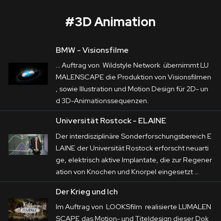
#
3D Animation
BMW - Visionsfilme
Der Krieg und Ich
… Auftrag von Wildstyle Network übernimmt LU
Corporate
MALENSCAPE die Produktion von Visionsfilmen
, sowie Illustration und Motion Design für 2D- un
Postproduction
Im Auftrag von 
LOOKSfilm
 realisierte 
d
3D
-
Animation
ssequenzen.
LUMALENSCAPE das Motion- und 
Production / Services
Universität Rostock - ELAINE
Titeldesign dieser 
Dokumentation
.
Der interdisziplinäre Sonderforschungsbereich E
About
LAINE der Universität Rostock erforscht neuarti
ge, elektrisch aktive Implantate, die zur Regener
DEU
ENG
Suche
ation von Knochen und Knorpel eingesetzt …
Der Krieg und Ich
Im Auftrag von LOOKSfilm realisierte LUMALEN
SCAPE das Motion- und Titeldesign dieser Dok