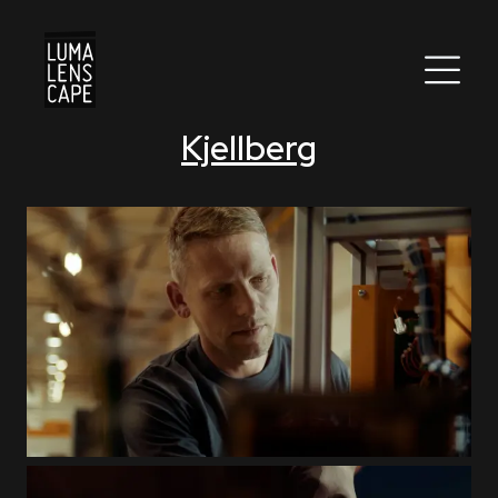
Kjellberg
Corporate
Postproduction
Production / Services
About
DEU
ENG
Suche