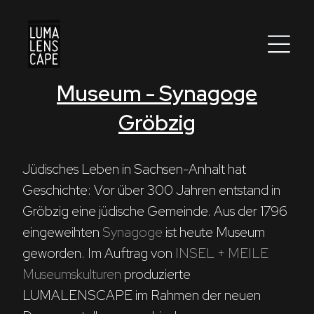
Museum - Synagoge
Corporate
Gröbzig
Postproduction
Production / Services
Jüdisches Leben in Sachsen-Anhalt hat 
Geschichte: Vor über 300 Jahren entstand in 
About
Gröbzig eine jüdische Gemeinde. Aus der 1796 
eingeweihten 
Synagoge
 ist heute Museum 
DEU
ENG
Suche
geworden. Im Auftrag von 
INSEL + MEILE 
Museumskulturen
 produzierte 
LUMALENSCAPE im Rahmen der neuen 