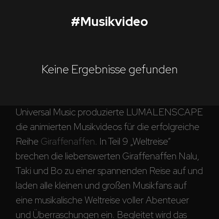
#
Musikvideo
Giraffenaffen
Corporate
Keine Ergebnisse gefunden
Postproduction
Im Auftrag von 
Seven.One
 Startwatch und 
Universal Music produzierte LUMALENSCAPE 
Production / Services
die animierten Musikvideos für die erfolgreiche 
About
Reihe 
Giraffenaffen
. In Teil 9 „Weltreise“ 
brechen die liebenswerten Giraffenaffen Nalu, 
DEU
ENG
Suche
Taki und Bo zu einer spannenden Reise auf und 
laden alle kleinen und großen Musikfans auf 
eine musikalische Weltreise voller Abenteuer 
und Überraschungen ein. Begleitet wird das 