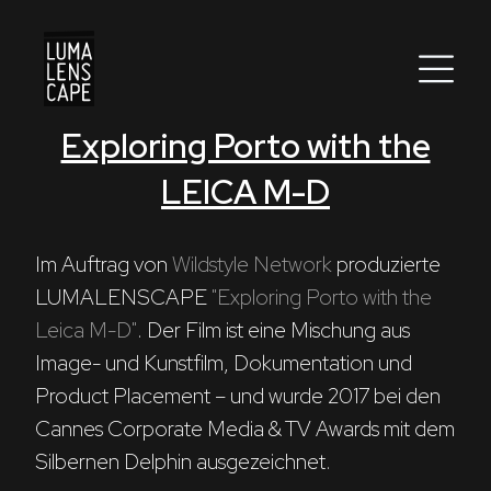
Exploring Porto with the
Corporate
LEICA M-D
Postproduction
Production / Services
Im Auftrag von 
Wildstyle Network
 produzierte 
LUMALENSCAPE 
"Exploring Porto with the 
About
Leica M-D"
. Der Film ist eine Mischung aus 
Image- und Kunstfilm, Dokumentation und 
DEU
ENG
Suche
Product Placement – und wurde 2017 bei den 
Cannes Corporate Media & TV Awards mit dem 
Silbernen Delphin ausgezeichnet.