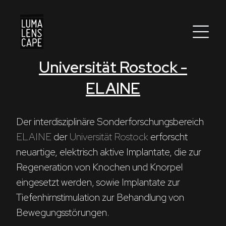
Universität Rostock -
Corporate
ELAINE
Postproduction
Production / Services
Der interdisziplinäre Sonderforschungsbereich 
ELAINE
 der 
Universität Rostock
 erforscht 
About
neuartige, elektrisch aktive Implantate, die zur 
Regeneration von Knochen und Knorpel 
DEU
ENG
Suche
eingesetzt werden, sowie Implantate zur 
Tiefenhirnstimulation zur Behandlung von 
Bewegungsstörungen.
