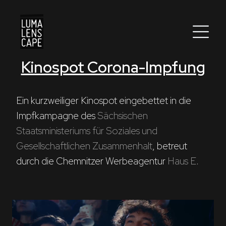
Kinospot Corona-Impfung
Corporate
Postproduction
Ein kurzweiliger Kinospot eingebettet in die 
Impfkampagne des 
Sächsischen 
Production / Services
Staatsministeriums für Soziales und 
About
Gesellschaftlichen Zusammenhalt
, betreut 
durch die Chemnitzer Werbeagentur 
Haus E
.

DEU
ENG
Suche