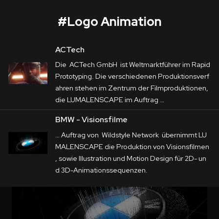
#
Logo Animation
ACTech
BMW - Visionsfilme
Die ACTech GmbH ist Weltmarktführer im Rapid
Corporate
Prototyping. Die verschiedenen Produktionsverf
ahren stehen im Zentrum der Filmproduktionen,
Postproduction
Im Auftrag von 
Wildstyle Network
 übernimmt 
die LUMALENSCAPE im Auftrag …
LUMALENSCAPE die Produktion von 
Production / Services
BMW - Visionsfilme
Visionsfilmen, sowie Illustration und Motion 
… Auftrag von Wildstyle Network übernimmt LU
About
Design für 2D- und 3D-Animationssequenzen.
MALENSCAPE die Produktion von Visionsfilmen
, sowie Illustration und Motion Design für 2D- un
DEU
ENG
Suche
d 3D-
Animation
ssequenzen.