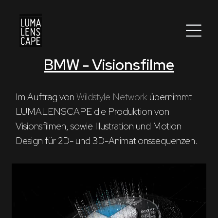
BMW - Visionsfilme
Corporate
Postproduction
Im Auftrag von 
Wildstyle Network
 übernimmt 
LUMALENSCAPE die Produktion von 
Production / Services
Visionsfilmen, sowie Illustration und Motion 
About
Design für 2D- und 3D-Animationssequenzen.
DEU
ENG
Suche