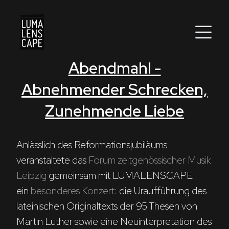
Abendmahl -
Corporate
Abnehmender Schrecken,
Postproduction
Zunehmende Liebe
Production / Services
About
Anlässlich des Reformationsjubiläums 
veranstaltete das 
Forum zeitgenössischer Musik 
DEU
ENG
Suche
Leipzig
 gemeinsam mit LUMALENSCAPE 
ein 
besonderes Konzert
: die Uraufführung des 
lateinischen Originaltexts der 95 Thesen von 
Martin Luther sowie eine Neuinterpretation des 