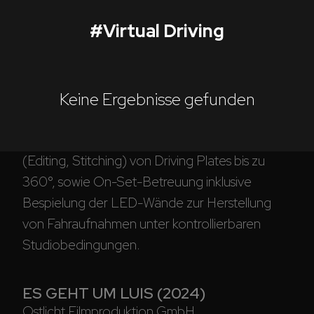
#
Virtual Driving
Virtual Driving (AT)
Corporate
Keine Ergebnisse gefunden
Postproduction
In Entwicklung: Recording und Aufbereitung 
(Editing, Stitching) von Driving Plates bis zu 
Production / Services
360°, sowie On-Set-Betreuung inklusive 
About
Bespielung der LED-Wände zur Herstellung 
von Fahraufnahmen unter kontrollierbaren 
DEU
ENG
Suche
Studiobedingungen. 
ES GEHT UM LUIS (2024)
Ostlicht Filmproduktion GmbH